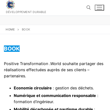
Aller
au
DÉVELOPPEMENT DURABLE
contenu
Rechercher :
HOME
BOOK
BOOK
Positive Transformation .World souhaite partager des
réalisations effectuées auprès de ses clients –
partenaires.
Economie circulaire
: gestion des déchets.
Numérique et communication responsable
:
formation d’ingénieur.
Mobilité décarbonée et nautisme durable
: